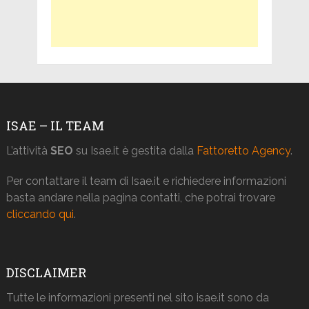
ISAE – IL TEAM
L’attività
SEO
su Isae.it è gestita dalla
Fattoretto Agency
.
Per contattare il team di Isae.it e richiedere informazioni
basta andare nella pagina contatti, che potrai trovare
cliccando qui
.
DISCLAIMER
Tutte le informazioni presenti nel sito isae.it sono da