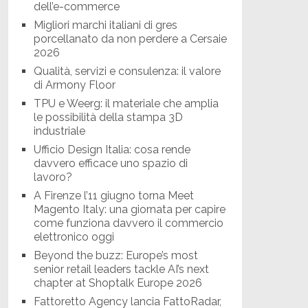
dell’e-commerce
Migliori marchi italiani di gres
porcellanato da non perdere a Cersaie
2026
Qualità, servizi e consulenza: il valore
di Armony Floor
TPU e Weerg: il materiale che amplia
le possibilità della stampa 3D
industriale
Ufficio Design Italia: cosa rende
davvero efficace uno spazio di
lavoro?
A Firenze l’11 giugno torna Meet
Magento Italy: una giornata per capire
come funziona davvero il commercio
elettronico oggi
Beyond the buzz: Europe’s most
senior retail leaders tackle AI’s next
chapter at Shoptalk Europe 2026
Fattoretto Agency lancia FattoRadar,