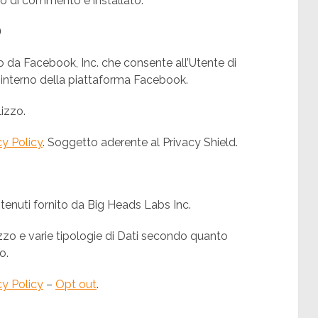
vizio di commento è installato.
)
da Facebook, Inc. che consente all’Utente di
l’interno della piattaforma Facebook.
lizzo.
cy Policy
. Soggetto aderente al Privacy Shield.
tenuti fornito da Big Heads Labs Inc.
ilizzo e varie tipologie di Dati secondo quanto
o.
cy Policy
–
Opt out
.