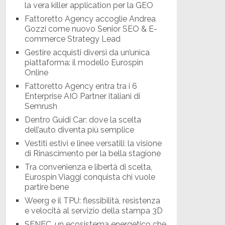
la vera killer application per la GEO
Fattoretto Agency accoglie Andrea
Gozzi come nuovo Senior SEO & E-
commerce Strategy Lead
Gestire acquisti diversi da un’unica
piattaforma: il modello Eurospin
Online
Fattoretto Agency entra tra i 6
Enterprise AIO Partner italiani di
Semrush
Dentro Guidi Car: dove la scelta
dell’auto diventa più semplice
Vestiti estivi e linee versatili: la visione
di Rinascimento per la bella stagione
Tra convenienza e libertà di scelta,
Eurospin Viaggi conquista chi vuole
partire bene
Weerg e il TPU: flessibilità, resistenza
e velocità al servizio della stampa 3D
SENEC, un ecosistema energetico che