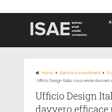
Skip
to
content
A
Home
Banche e Investimenti
Ec
Ufficio Design Italia: cosa rende davvero 
Ufficio Design Ita
davvero efficace 