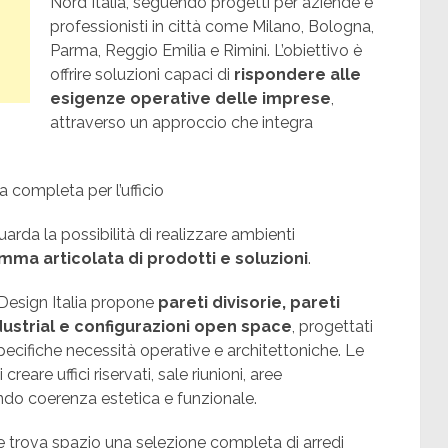
Nord Italia, seguendo progetti per aziende e
professionisti in città come Milano, Bologna,
Parma, Reggio Emilia e Rimini. L’obiettivo è
offrire soluzioni capaci di
rispondere alle
esigenze operative delle imprese
,
attraverso un approccio che integra
.
a completa per l’ufficio
guarda la possibilità di realizzare ambienti
mma articolata di prodotti e soluzioni
.
o Design Italia propone
pareti divisorie, pareti
ndustrial e configurazioni open space
, progettati
specifiche necessità operative e architettoniche. Le
reare uffici riservati, sale riunioni, aree
ndo coerenza estetica e funzionale.
 trova spazio una selezione completa di arredi