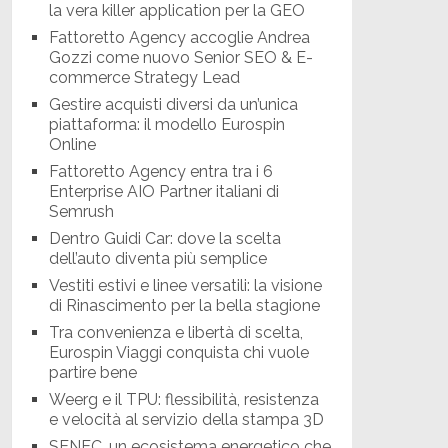
la vera killer application per la GEO
Fattoretto Agency accoglie Andrea
Gozzi come nuovo Senior SEO & E-
commerce Strategy Lead
Gestire acquisti diversi da un’unica
piattaforma: il modello Eurospin
Online
Fattoretto Agency entra tra i 6
Enterprise AIO Partner italiani di
Semrush
Dentro Guidi Car: dove la scelta
dell’auto diventa più semplice
Vestiti estivi e linee versatili: la visione
di Rinascimento per la bella stagione
Tra convenienza e libertà di scelta,
Eurospin Viaggi conquista chi vuole
partire bene
Weerg e il TPU: flessibilità, resistenza
e velocità al servizio della stampa 3D
SENEC, un ecosistema energetico che