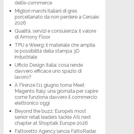
dell’e-commerce
Migliori marchi italiani di gres
porcellanato da non perdere a Cersaie
2026
Qualità, servizi e consulenza: il valore
di Armony Floor
TPU e Weerg: il materiale che amplia
le possibilità della stampa 3D
industriale
Ufficio Design Italia: cosa rende
davvero efficace uno spazio di
lavoro?
A Firenze l’11 giugno torna Meet
Magento Italy: una giornata per capire
come funziona davvero il commercio
elettronico oggi
Beyond the buzz: Europe’s most
senior retail leaders tackle AI’s next
chapter at Shoptalk Europe 2026
Fattoretto Agency lancia FattoRadar,