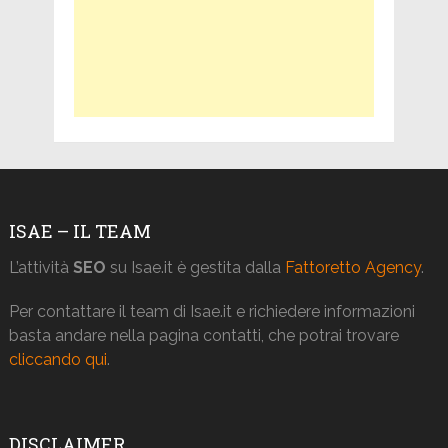
ISAE – IL TEAM
L’attività
SEO
su Isae.it è gestita dalla
Fattoretto Agency
.
Per contattare il team di Isae.it e richiedere informazioni
basta andare nella pagina contatti, che potrai trovare
cliccando qui
.
DISCLAIMER