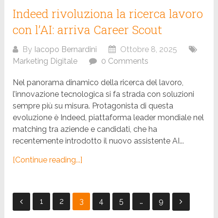
Indeed rivoluziona la ricerca lavoro
con l’AI: arriva Career Scout
By
Iacopo Bernardini
Ottobre 8, 2025
Marketing Digitale
0 Comments
Nel panorama dinamico della ricerca del lavoro,
l’innovazione tecnologica si fa strada con soluzioni
sempre più su misura. Protagonista di questa
evoluzione è Indeed, piattaforma leader mondiale nel
matching tra aziende e candidati, che ha
recentemente introdotto il nuovo assistente AI...
[Continue reading...]
Paginazione
1
2
3
4
5
…
9
degli