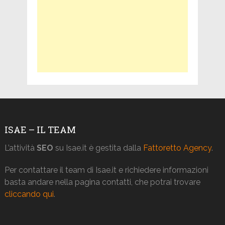
ISAE – IL TEAM
L’attività
SEO
su Isae.it è gestita dalla
Fattoretto Agency
.
Per contattare il team di Isae.it e richiedere informazioni
basta andare nella pagina contatti, che potrai trovare
cliccando qui
.