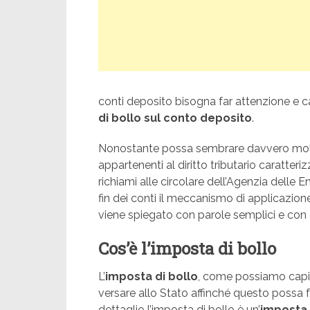
conti deposito bisogna far attenzione e c
di bollo sul conto deposito
.
Nonostante possa sembrare davvero molto d
appartenenti al diritto tributario caratteriz
richiami alle circolare dell’Agenzia delle 
fin dei conti il meccanismo di applicazion
viene spiegato con parole semplici e con
Cos’è l’imposta di bollo
L’
imposta di bollo
, come possiamo capir
versare allo Stato affinché questo possa fa
dettaglio l’imposta di bollo è un’
imposta 