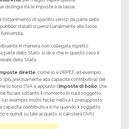
distingui tra le imposte e le tasse.
l’ottenimento di specifici servizi da parte dello
pubblici statali) si pensi banalmente alle tasse
’università.
ibuente in maniera non collegata rispetto
a parte dello Stato, si dice che in questo caso il
nerale dello Stato.
imposte dirette
, come lo è l’IRPEF ad esempio,
o (più precisamente alla capacità contributiva) del
me lo sono l’IVA e appunto l’
imposta di bollo
, che
e fiscale soltanto il momento in cui il soggetto
 (un esempio molto facile: nell’iva il presupposto
a capacità contributiva si ha quando il soggetto
io e quindi su tale acquisto si calcolerà l’IVA).