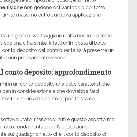
o soggette all’imposta di bollo per un tetto
e fisiche
non godono del vantaggio del tetto
n limite massimo entro cui trova applicazione
nta un grosso svantaggio in realtà non lo è perché
iede una cifra simile, infatti un’imposta di bollo
l conto deposito del contribuente sarà presente un
fre non propriamente irrisorie.
sul conto deposito: approfondimento
parmi in un conto deposito una delle caratteristiche
ben in considerazione e che dovrebbe farci
uttosto che un altro conto deposito sta nel
sottovalutato, ritenendo inutile questo aspetto ma
un ruolo fondamentale per l’applicazione
ente sul guadagno netto che il conto deposito ci