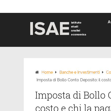
Skip
to
content
A
Home
Banche e Investimenti
Co
Imposta di Bollo Conto Deposito: il costo
Imposta di Bollo 
costo e chi la pa