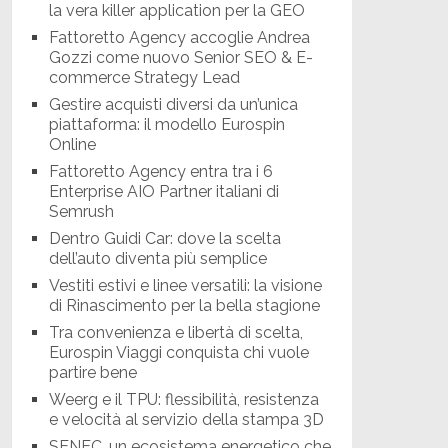
la vera killer application per la GEO
Fattoretto Agency accoglie Andrea
Gozzi come nuovo Senior SEO & E-
commerce Strategy Lead
Gestire acquisti diversi da un’unica
piattaforma: il modello Eurospin
Online
Fattoretto Agency entra tra i 6
Enterprise AIO Partner italiani di
Semrush
Dentro Guidi Car: dove la scelta
dell’auto diventa più semplice
Vestiti estivi e linee versatili: la visione
di Rinascimento per la bella stagione
Tra convenienza e libertà di scelta,
Eurospin Viaggi conquista chi vuole
partire bene
Weerg e il TPU: flessibilità, resistenza
e velocità al servizio della stampa 3D
SENEC, un ecosistema energetico che