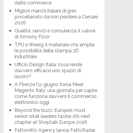
dell’e-commerce
Migliori marchi italiani di gres
porcellanato da non perdere a Cersaie
2026
Qualità, servizi e consulenza: il valore
di Armony Floor
TPU e Weerg: il materiale che amplia
le possibilità della stampa 3D
industriale
Ufficio Design Italia: cosa rende
davvero efficace uno spazio di
lavoro?
A Firenze l’11 giugno torna Meet
Magento Italy: una giornata per capire
come funziona davvero il commercio
elettronico oggi
Beyond the buzz: Europe’s most
senior retail leaders tackle AI’s next
chapter at Shoptalk Europe 2026
Fattoretto Agency lancia FattoRadar,