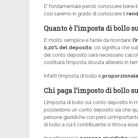
E’ fondamentale perciò conoscere bene il
così saremo in grado di conoscere il
rend
Quanto è l’imposta di bollo s
E’ molto semplice e facile da ricordare:
l’
0,20% del deposito
, ciò significa che s
del conto deposito sarà necessario calcol
costituirà l’imposta dovuta all’erario in ter
Infatti l’imposta di bollo è
proporzional
Chi paga l’imposto di bollo s
L’imposta di bollo sul conto deposito in mi
possiedono un conto deposito sia che ques
persone giuridiche con però un’importante
di bollo a cui il contribuente si ritrova es