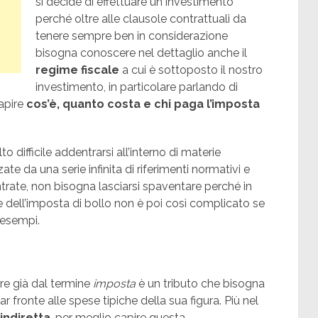
si decide di effettuare un investimento
perché oltre alle clausole contrattuali da
tenere sempre ben in considerazione
bisogna conoscere nel dettaglio anche il
regime fiscale
a cui è sottoposto il nostro
investimento, in particolare parlando di
apire
cos’è, quanto costa e chi paga l’imposta
ifficile addentrarsi all’interno di materie
zate da una serie infinita di riferimenti normativi e
Entrate, non bisogna lasciarsi spaventare perché in
e dell’imposta di bollo non è poi così complicato se
 esempi.
e già dal termine
imposta
è un tributo che bisogna
r fronte alle spese tipiche della sua figura. Più nel
indiretta
, per meglio capire questa