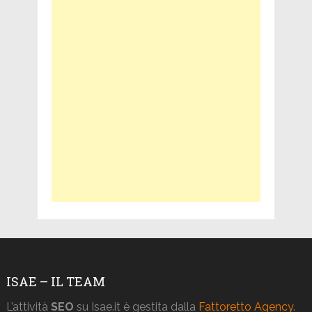
ISAE – IL TEAM
L’attività
SEO
su Isae.it è gestita dalla
Fattoretto Agency
.