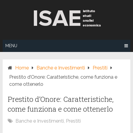
Skip
to
content
MENU
Home
Banche e Investimenti
Prestiti
Prestito d’Onore: Caratteristiche, come funziona e
come ottenerlo
Prestito d’Onore: Caratteristiche,
come funziona e come ottenerlo
Banche e Investimenti
,
Prestiti